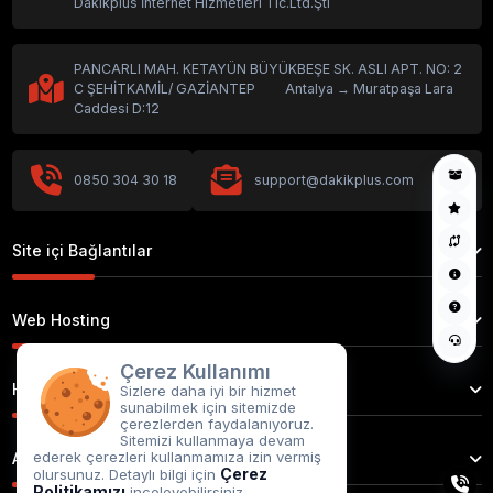
Dakikplus İnternet Hizmetleri Tic.Ltd.Şti
PANCARLI MAH. KETAYÜN BÜYÜKBEŞE SK. ASLI APT. NO: 2
C ŞEHİTKAMİL/ GAZİANTEP Antalya → Muratpaşa Lara
Caddesi D:12
0850 304 30 18
support@dakikplus.com
Site içi Bağlantılar
Web Hosting
Çerez Kullanımı
Hizmetlerimiz
Sizlere daha iyi bir hizmet
sunabilmek için sitemizde
çerezlerden faydalanıyoruz.
Sitemizi kullanmaya devam
ederek çerezleri kullanmamıza izin vermiş
Alan Adı Tescil
Çerez
olursunuz. Detaylı bilgi için
Politikamızı
inceleyebilirsiniz.