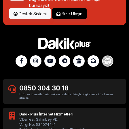
buradayız!
Destek Sistemi
Bize Ulaşın
0850 304 30 18
Ürün ve hizmetlerimiz hakkında daha detaylı bilgi almak için hemen
arayın.
Dakik Plus İnternet Hizmetleri
V.Dairesi: Şahinbey VD.
Vergi No: 534074441