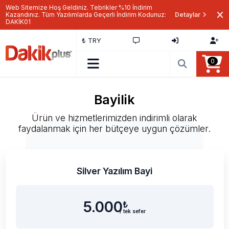
Web Sitemize Hoş Geldiniz. Tebrikler %10 İndirim
Kazandınız. Tüm Yazılımlarda Geçerli İndirim Kodunuz:
Detaylar
DAKİK01
₺ TRY
0
Bayilik
Ürün ve hizmetlerimizden indirimli olarak
faydalanmak için her bütçeye uygun çözümler.
Silver Yazılım Bayi
5.000
₺
/ tek sefer