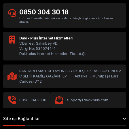
0850 304 30 18
Ürün ve hizmetlerimiz hakkında daha detaylı bilgi almak için hemen
arayın.
Dakik Plus İnternet Hizmetleri
V.Dairesi: Şahinbey VD.
Vergi No: 534074441
Dakikplus İnternet Hizmetleri Tic.Ltd.Şti
PANCARLI MAH. KETAYÜN BÜYÜKBEŞE SK. ASLI APT. NO: 2
C ŞEHİTKAMİL/ GAZİANTEP Antalya → Muratpaşa Lara
Caddesi D:12
0850 304 30 18
support@dakikplus.com
Site içi Bağlantılar