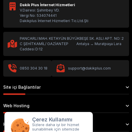
Mobil Uyumlu Web Tasarım
Dakik Plus İnternet Hizmetleri
V.Dairesi: Şahinbey VD.
Vergi No: 534074441
Dakikplus İnternet Hizmetleri Tic.Ltd.Şti
Web Sayfası Oluşturma
PANCARLI MAH. KETAYÜN BÜYÜKBEŞE SK. ASLI APT. NO: 2
Web Sitenin Yavaş Olma Sebebi Nedir?
C ŞEHİTKAMİL/ GAZİANTEP Antalya → Muratpaşa Lara
Caddesi D:12
Web Sitenizin Çevresel Etkisi Nedir ve Nasıl
Ölçülür
0850 304 30 18
support@dakikplus.com
Site içi Bağlantılar
Websitesinin Gizlilik Politikasının Önemi
Web Hosting
Web Site Yaptır
Çerez Kullanımı
Hizmetlerimiz
Sizlere daha iyi bir hizmet
sunabilmek için sitemizde