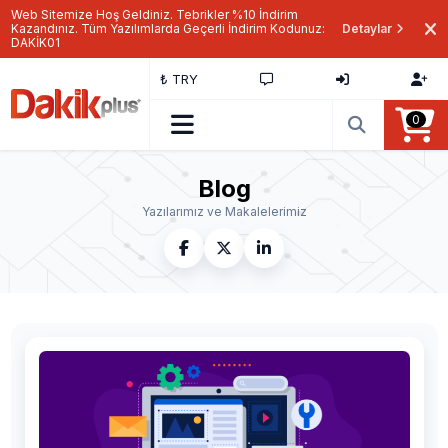
Web Sitemize Hoş Geldiniz. Tebrikler %10 İndirim
Kazandınız. Tüm Yazılımlarda Geçerli İndirim Kodunuz:
Detaylar
DAKİK01
₺ TRY
0
Blog
Yazılarımız ve Makalelerimiz