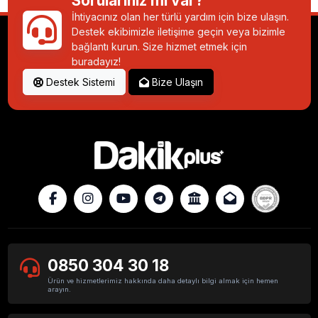
Sorularınız mı var?
İhtiyacınız olan her türlü yardım için bize ulaşın.
Destek ekibimizle iletişime geçin veya bizimle
Web Tasarımında Renk Seçimi
bağlantı kurun. Size hizmet etmek için
buradayız!
Destek Sistemi
Bize Ulaşın
Hazır Site Oluşturma Adımları Nelerdir?
Kurumsal Web Tasarımın Faydaları
0850 304 30 18
Uygun PHP Tasarımlar
Ürün ve hizmetlerimiz hakkında daha detaylı bilgi almak için hemen
arayın.