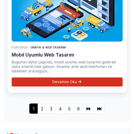
03/07/2024
- GRAFIK & WEB TASARIM
Mobil Uyumlu Web Tasarım
Bugünün dijital çağında, mobil uyumlu web tasarımı giderek
daha önemli hale geliyor. İnsanlar artık akıllı telefonları ve
tabletleri aracılığıyla...
Devamını Oku
1
2
3
4
5
6