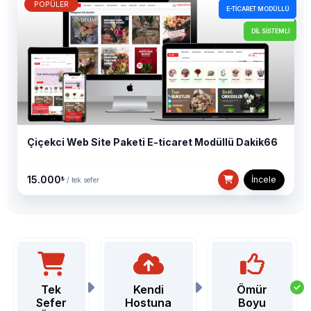
POPÜLER
E-TİCARET MODÜLLÜ
DİL SİSTEMLİ
Çiçekci Web Site Paketi E-ticaret Modüllü Dakik66
15.000
İncele
₺
/ tek sefer
Tek
Kendi
Ömür
Sefer
Hostuna
Boyu