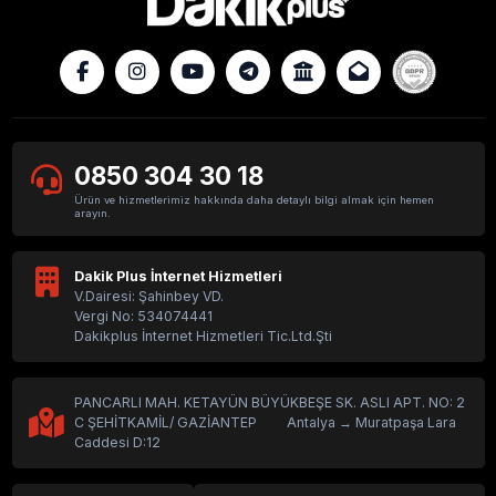
0850 304 30 18
Ürün ve hizmetlerimiz hakkında daha detaylı bilgi almak için hemen
arayın.
Dakik Plus İnternet Hizmetleri
V.Dairesi: Şahinbey VD.
Vergi No: 534074441
Dakikplus İnternet Hizmetleri Tic.Ltd.Şti
PANCARLI MAH. KETAYÜN BÜYÜKBEŞE SK. ASLI APT. NO: 2
C ŞEHİTKAMİL/ GAZİANTEP Antalya → Muratpaşa Lara
Caddesi D:12