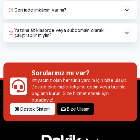
Geri iade imkânım var mı?
Yazılımı alt klasörde veya subdomain olarak
çalıştırabilir miyim?
Sorularınız mı var?
İhtiyacınız olan her türlü yardım için bize ulaşın.
Destek ekibimizle iletişime geçin veya bizimle
bağlantı kurun. Size hizmet etmek için
buradayız!
Destek Sistemi
Bize Ulaşın