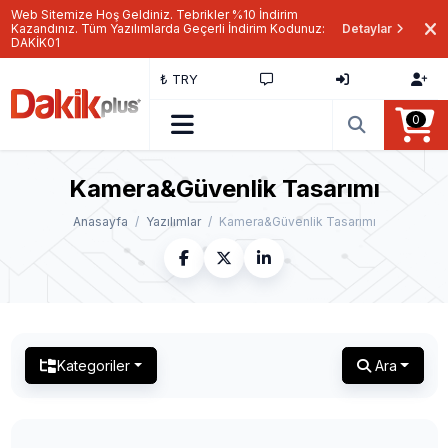
Web Sitemize Hoş Geldiniz. Tebrikler %10 İndirim
Kazandınız. Tüm Yazılımlarda Geçerli İndirim Kodunuz:
Detaylar
DAKİK01
₺ TRY
0
Kamera&Güvenlik Tasarımı
Anasayfa
Yazılımlar
Kamera&Güvenlik Tasarımı
Kategoriler
Ara