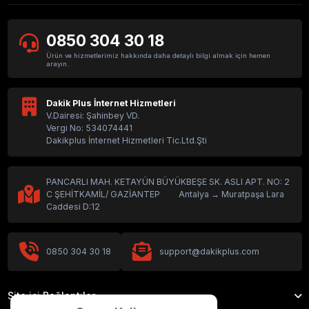
0850 304 30 18
Ürün ve hizmetlerimiz hakkında daha detaylı bilgi almak için hemen
arayın.
Dakik Plus İnternet Hizmetleri
V.Dairesi: Şahinbey VD.
Vergi No: 534074441
Dakikplus İnternet Hizmetleri Tic.Ltd.Şti
PANCARLI MAH. KETAYÜN BÜYÜKBEŞE SK. ASLI APT. NO: 2
C ŞEHİTKAMİL/ GAZİANTEP Antalya → Muratpaşa Lara
Caddesi D:12
0850 304 30 18
support@dakikplus.com
Site içi Bağlantılar